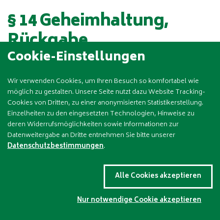
§ 14 Geheimhaltung,
Rückgabe
Cookie-Einstellungen
Alle durch uns zugänglich gemachten geschäftlichen
Wir verwenden Cookies, um Ihren Besuch so komfortabel wie
möglich zu gestalten. Unsere Seite nutzt dazu Website Tracking-
oder technischen Informationen, Pläne und
Cookies von Dritten, zu einer anonymisierten Statistikerstellung.
Zeichnungen, ungeachtet in welcher Form sie erteilt
Einzelheiten zu den eingesetzten Technologien, Hinweise zu
wurden und ungeachtet des Speichermediums, sind,
deren Widerrufsmöglichkeiten sowie Informationen zur
Datenweitergabe an Dritte entnehmen Sie bitte unserer
solange und soweit sie nicht nachweislich öffentlich
Datenschutzbestimmungen
.
bekannt sind oder von uns zur Weiterveräußerung
durch den Kunden bestimmt sind, Dritten gegenüber
Alle Cookies akzeptieren
geheim zu halten. Ohne unser vorheriges
schriftliches Einverständnis dürfen solche
Nur notwendige Cookie akzeptieren
Informationen nur im Rahmen des jeweiligen