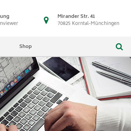
tung
Mirander Str. 41
mviewer
70825 Korntal-Münchingen
Shop