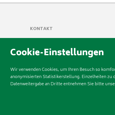
KONTAKT
Link Sicherheitssysteme e.K.
Mirander Str. 41
Cookie-Einstellungen
70825 Korntal-Münchingen
Wir verwenden Cookies, um Ihren Besuch so komforta
Telefon: 0711 / 120 006 – 0
anonymisierten Statistikerstellung. Einzelheiten z
Telefax: 0711 / 120 006 – 50
Datenweitergabe an Dritte entnehmen Sie bitte uns
info@link-sicherheitssysteme.de