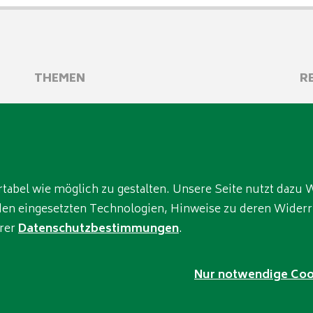
THEMEN
R
Home
I
Über uns
Da
Produkte
A
Lösungen
bel wie möglich zu gestalten. Unsere Seite nutzt dazu W
Referenzen
u den eingesetzten Technologien, Hinweise zu deren Wider
Kontakt
erer
Datenschutzbestimmungen
.
Nur notwendige Coo